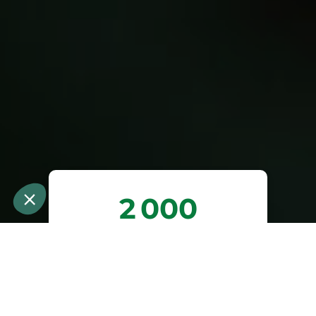
2 000
arbres plantés ou
préservés