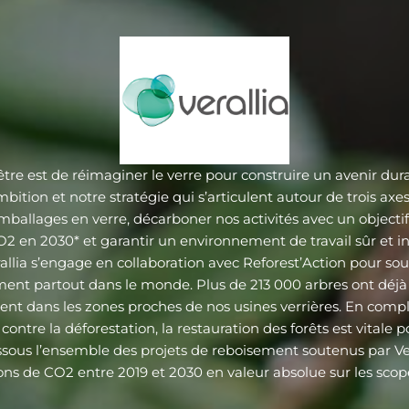
être est de réimaginer le verre pour construire un avenir durab
mbition et notre stratégie qui s’articulent autour de trois axes 
emballages en verre, décarboner nos activités avec un objecti
2 en 2030* et garantir un environnement de travail sûr et inc
allia s’engage en collaboration avec Reforest’Action pour sou
ent partout dans le monde. Plus de 213 000 arbres ont déjà
ent dans les zones proches de nos usines verrières. En comp
contre la déforestation, la restauration des forêts est vitale p
ssous l’ensemble des projets de reboisement soutenus par Ver
ns de CO2 entre 2019 et 2030 en valeur absolue sur les scope