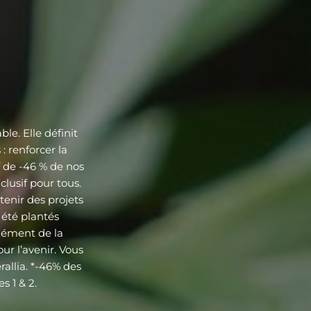
le. Elle définit
: renforcer la
f de -46 % de nos
lusif pour tous.
tenir des projets
 été plantés
lément de la
our l’avenir. Vous
allia. *-46% des
s 1 & 2.