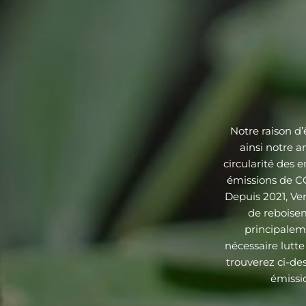
Notre raison d’
ainsi notre a
circularité des 
émissions de CO
Depuis 2021, Ver
de reboisem
principalem
nécessaire lutte 
trouverez ci-de
émissio