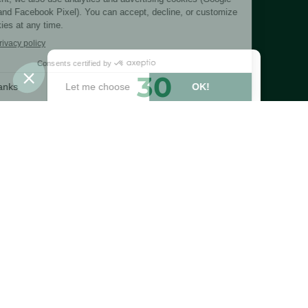
30
trees planted or
preserved
Estimated benefits of trees planted or
preserved