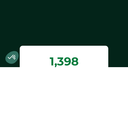
1,398
trees planted or
preserved
Estimated benefits of trees planted or
preserved