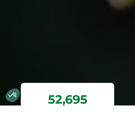
52,695
trees planted or
preserved