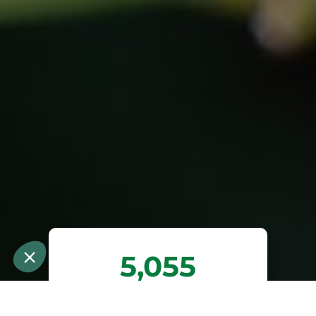
5,055
trees planted or
preserved